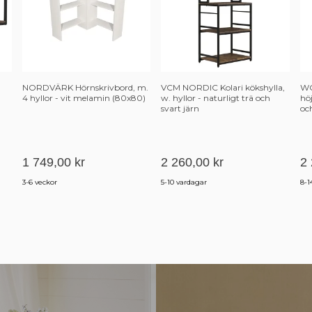
NORDVÄRK Hörnskrivbord, m.
VCM NORDIC Kolari kökshylla,
WO
4 hyllor - vit melamin (80x80)
w. hyllor - naturligt trä och
hö
svart järn
oc
po
me
1 749,00 kr
2 260,00 kr
2 
3-6 veckor
5-10 vardagar
8-1