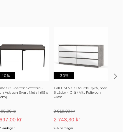
-40%
-30%
-5%
WICO Shelton Soffbord -
TVILUM Naia Double Byrå, med
NORDVÄRK 
n Ask och Svart Metall (95 x
6 Lådor - Grå / Vitt Folie och
vägglampa 
 cm)
Plast
495,00 kr
3 919,00 kr
949,00 kr
697,00 kr
2 743,30 kr
901,55 k
7 vardagar
7-12 vardagar
3-6 veckor