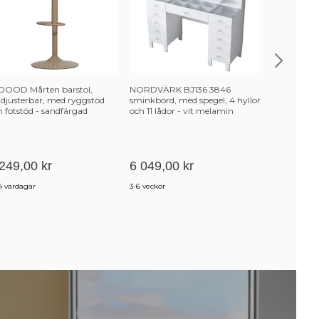
OOD Mårten barstol,
NORDVÄRK BJ136 3846
KARE DESI
jdjusterbar, med ryggstöd
sminkbord, med spegel, 4 hyllor
Vitt Kaffeb
h fotstöd - sandfärgad
och 11 lådor - vit melamin
Svart Stål 
lyestertyg och sandfärgad
(120x40)
tall
249,00 kr
6 049,00 kr
2 599,00
4 vardagar
3-6 veckor
4-6 uger