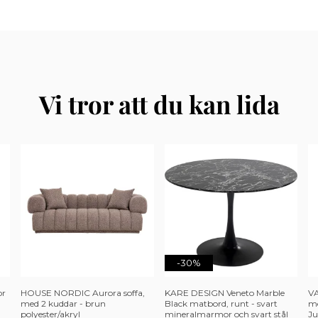
Vi tror att du kan lida
-30%
or
HOUSE NORDIC Aurora soffa,
KARE DESIGN Veneto Marble
VA
med 2 kuddar - brun
Black matbord, runt - svart
me
polyester/akryl
mineralmarmor och svart stål
Ju