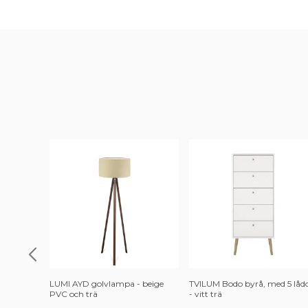
LUMI AYD golvlampa - beige
TVILUM Bodo byrå, med 5 låd
PVC och trä
- vitt trä