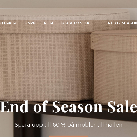
NTERIÖR
BARN
RUM
BACK TO SCHOOL
END OF SEASO
End of Season Sal
Spara upp till 60 % på möbler till hallen