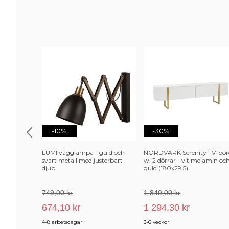
-10%
-30%
LUMI vägglampa - guld och
NORDVÄRK Serenity TV-bor
svart metall med justerbart
w. 2 dörrar - vit melamin oc
djup
guld (180x29,5)
749,00 kr
1 849,00 kr
674,10 kr
1 294,30 kr
4-8 arbetsdagar
3-6 veckor