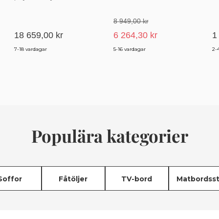
(Ø110)
3 
R
8 949,00 kr
18 659,00 kr
6 264,30 kr
1
7-18 vardagar
5-16 vardagar
2-
Populära kategorier
Soffor
Fåtöljer
TV-bord
Matbordsst