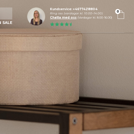
Kundservice: +46774218804
0
Ring oss (vardagar kl. 10.00–14.00)
Chatta med oss
(Vardagar kl. 8.00-16.00)
N SALE
e