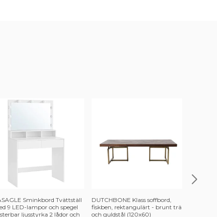
SAGLE Sminkbord Tvättställ
DUTCHBONE Klass soffbord,
KAVE HOM
d 9 LED-lampor och spegel
fiskben, rektangulärt - brunt trä
armstöd -
sterbar ljusstyrka 2 lådor och
och guldstål (120x60)
valnöt fin