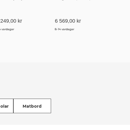
öppna fack Lådor Modern Vit
DT120T10
 249,00 kr
6 569,00 kr
12 399
4 vardagar
8-14 vardagar
3-5 veckor
olar
Matbord