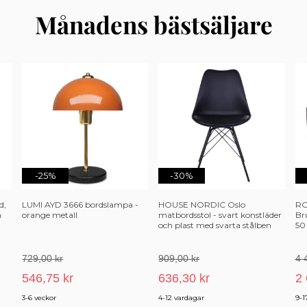
Månadens bästsäljare
-25%
-30%
d,
LUMI AYD 3666 bordslampa -
HOUSE NORDIC Oslo
RO
h
orange metall
matbordsstol - svart konstläder
Bru
och plast med svarta stålben
50
729,00 kr
909,00 kr
4 
546,75 kr
636,30 kr
2 
3-6 veckor
4-12 vardagar
9-1