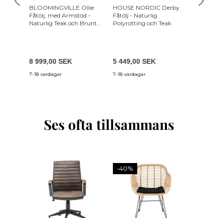
BLOOMINGVILLE Ollie
HOUSE NORDIC Derby
KAVE HO
Fåtölj, med Armstöd -
Fåtölj - Naturlig
U. Armr
Naturlig Teak och Brunt
Polyrotting och Teak
Braided
Läder
Teak
8 999,00 SEK
5 449,00 SEK
7 649,
7-18 vardagar
7-18 vardagar
3-5 vecko
Ses ofta tillsammans
-40%