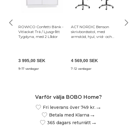
ROWICO Confetti Bänk -
ACT NORDIC Benson
KAVE H
Vitlackat Trä / Ljusgrått
skrivbordsstol, med
Trädgår
Tygdyna, med 2 Lådor
armstöd, hjul, vrid- och
Armstö
tiltfunktion - svart PU och
Stål
kromstål
3 995,00 SEK
4 569,00 SEK
1 819,
9-17 vardagar
7-12 vardagar
2-4 vard
Varför välja BOBO Home?
Fri leverans över 749 kr.
Betala med Klarna
365 dagars returrätt