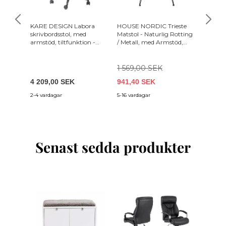
KARE DESIGN Labora
HOUSE NORDIC Trieste
NORDIC
skrivbordsstol, med
Matstol - Naturlig Rotting
KOLLEK
armstöd, tiltfunktion -
/ Metall, med Armstöd,
Emmilia
brun polyester, stål,
inkl. Hynde
öppna h
polyamid nylon
och mel
hantver
1 569,00 SEK
(124x75
4 209,00 SEK
941,40 SEK
5 049,
2-4 vardagar
5-16 vardagar
3-5 vecko
Senast sedda produkter