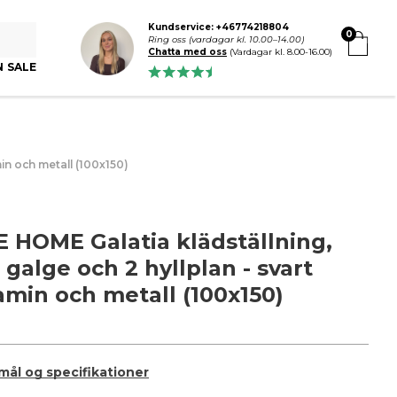
Kundservice: +46774218804
0
Ring oss (vardagar kl. 10.00–14.00)
Chatta med oss
(Vardagar kl. 8.00-16.00)
N SALE
in och metall (100x150)
 HOME Galatia klädställning,
galge och 2 hyllplan - svart
min och metall (100x150)
 mål og specifikationer