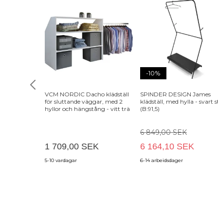
-10%
VCM NORDIC Dacho klädställ
SPINDER DESIGN James
för sluttande väggar, med 2
klädställ, med hylla - svart s
hyllor och hängstång - vitt trä
(B:91,5)
6 849,00 SEK
1 709,00 SEK
6 164,10 SEK
5-10 vardagar
6-14 arbeidsdager