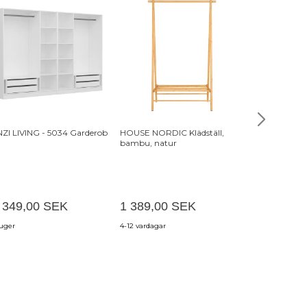
-10%
ZI LIVING - 5034 Garderob
HOUSE NORDIC Klädställ,
SPINDER DES
bambu, natur
skoskåp, w. 6 
4 549,00 
 349,00 SEK
1 389,00 SEK
4 094,10
 uger
4-12 vardagar
6-14 arbeidsda