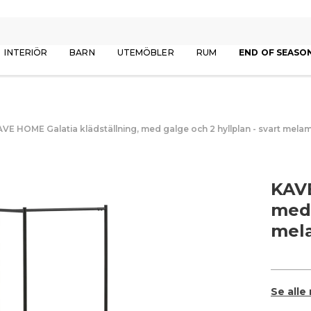
INTERIÖR
BARN
UTEMÖBLER
RUM
END OF SEASO
VE HOME Galatia klädställning, med galge och 2 hyllplan - svart melam
KAVE
med 
mela
Se alle