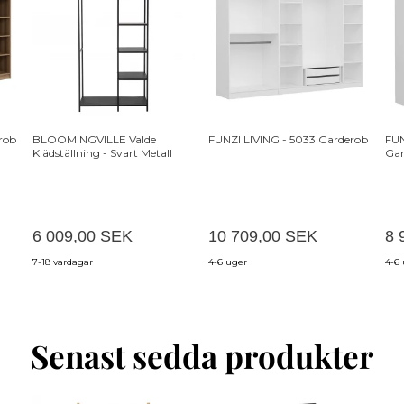
rob
BLOOMINGVILLE Valde
FUNZI LIVING - 5033 Garderob
FUN
Klädställning - Svart Metall
Gar
6 009,00 SEK
10 709,00 SEK
8 
7-18 vardagar
4-6 uger
4-6
Senast sedda produkter