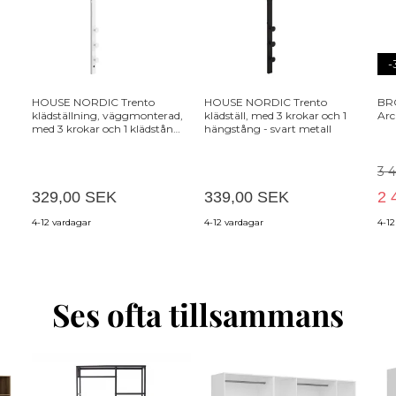
-
HOUSE NORDIC Trento
HOUSE NORDIC Trento
BR
klädställning, väggmonterad,
klädställ, med 3 krokar och 1
Arc
med 3 krokar och 1 klädstång -
hängstång - svart metall
vit metall
3 
329,00 SEK
339,00 SEK
2 
4-12 vardagar
4-12 vardagar
4-12
Ses ofta tillsammans