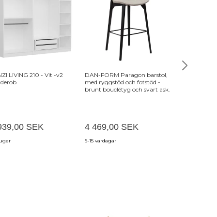
-25%
ZI LIVING 210 - Vit -v2
DAN-FORM Paragon barstol,
LUMI AYD 36
derob
med ryggstöd och fotstöd -
orange metal
brunt bouclétyg och svart ask.
729,00 SE
939,00 SEK
4 469,00 SEK
546,75 S
 uger
5-15 vardagar
3-6 veckor