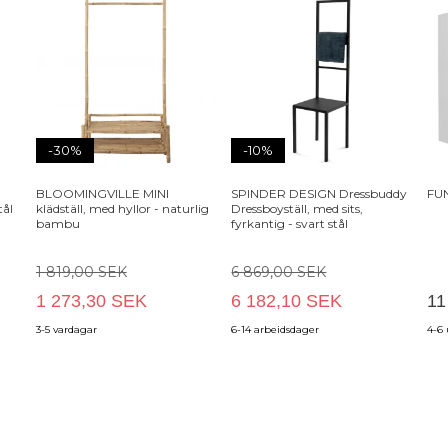
-30%
-10%
BLOOMINGVILLE MINI
SPINDER DESIGN Dressbuddy
FUN
tål
klädställ, med hyllor - naturlig
Dressboyställ, med sits,
bambu
fyrkantig - svart stål
1 819,00 SEK
6 869,00 SEK
1 273,30 SEK
6 182,10 SEK
11
3-5 vardagar
6-14 arbeidsdager
4-6