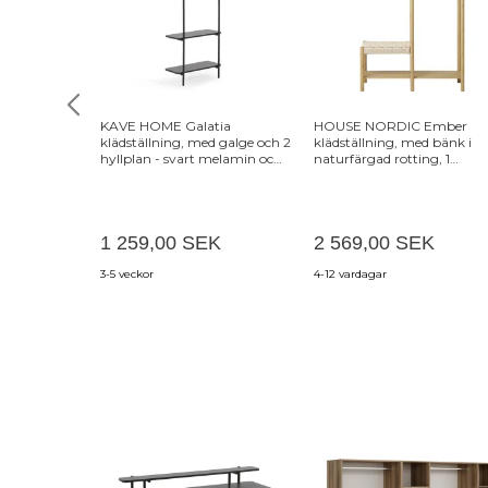
KAVE HOME Galatia
HOUSE NORDIC Ember
klädställning, med galge och 2
klädställning, med bänk i
hyllplan - svart melamin och
naturfärgad rotting, 1
metall (60x162)
klädstång och 1 hyllplan -
naturfärgad bambu
1 259,00 SEK
2 569,00 SEK
3-5 veckor
4-12 vardagar