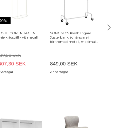
30%
OSTE COPENHAGEN
SONGMICS Klädhängare
BLOOMINGVI
hie klädställ - vit metall
Justerbar klädhängare i
klädställ, w. 
förkromad metall, maximal
och 1 hylla - 
kapacitet 130 kg, 3,6-4,9 fot
svart metall
lång HSR11S
439,00 SEK
407,30 SEK
849,00 SEK
4 069,00
 vardagar
2-4 vardagar
7-18 vardagar