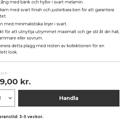
tång med bänk och hyllor i svart melamin.
lram med svart finish och justerbara ben för att garantera
tet.
 med minimalistiska linjer i svart.
kt för att utnyttja utrymmet maximalt och ge stil åt din hall,
ammare eller sovrum.
nera detta plagg med resten av kollektionen för en
ett look.
styck
9,00 kr.
Handla
eranstid:
3-5 veckor.