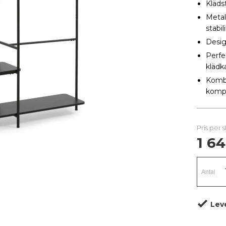
Kläds
Metal
stabili
Design
Perfe
klädk
Kombi
kompl
Pris per 
1 64
Lev